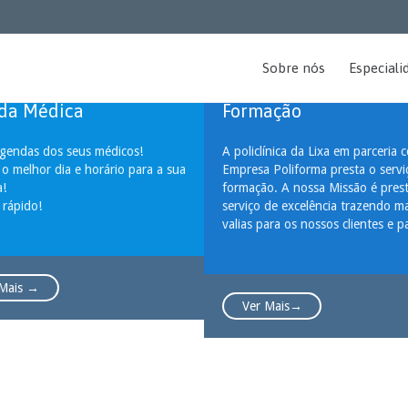

Sobre nós
Especiali
da Médica
Formação
agendas dos seus médicos!
A policlínica da Lixa em parceria 
 o melhor dia e horário para a sua
Empresa Poliforma presta o servi
a!
formação. A nossa Missão é pres
 rápido!
serviço de excelência trazendo ma
valias para os nossos clientes e p
 Mais →
Ver Mais→