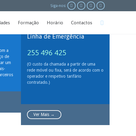




Siga-nos:
Skip


dades
Formação
Horário
Contactos
to
content
Linha de Emergência
com a
255 496 425
ço de
tar um
(O custo da chamada a partir de uma
is-
rede móvel ou fixa, será de acordo com o
arceiros
operador e respetivo tarifário
contratado.)
Ver Mais →