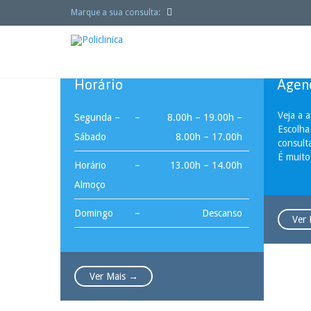

Marque a sua consulta:


Horário
Agen
Veja a 
Segunda –
–
8.00h – 19.00h –
Escolha
Sábado
8.00h – 17.00h
consult
É muito
Horário
–
13.00h – 14.00h
Almoço
Domingo
–
Descanso
Ver
Ver Mais →